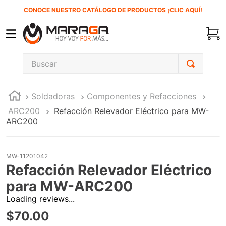
CONOCE NUESTRO CATÁLOGO DE PRODUCTOS ¡CLIC AQUÍ!
Buscar
TÉRMINOS MÁS BUSCADOS
Soldadoras
Componentes y Refacciones
1
.
inversora
ARC200
Refacción Relevador Eléctrico para MW-
2
.
carbones
ARC200
3
.
sierra cinta
4
.
sierra sable
MW-11201042
Refacción Relevador Eléctrico
5
.
interruptor
para MW-ARC200
6
.
lenox
Loading reviews...
7
.
esmeriladora
$
70
.
00
8
.
clavos