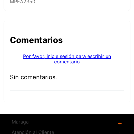
MPEA2350
Comentarios
Por favor, inicie sesión para escribir un
comentario
Sin comentarios.
Maraga
+
Atención al Cliente
¿Quienes Somos?
+