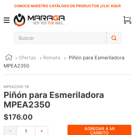
CONOCE NUESTRO CATÁLOGO DE PRODUCTOS ¡CLIC AQUÍ!
Buscar
TÉRMINOS MÁS BUSCADOS
Ofertas
Remate
Piñón para Esmeriladora
1
.
carbones
MPEA2350
2
.
inversora
3
.
interruptor
MPEA2350-18
4
.
sierra sable
Piñón para Esmeriladora
5
.
ecoklean
MPEA2350
6
.
ke500
$
176
.
00
7
.
sierra cinta
AGREGAR A MI
－
＋
CARRITO
8
.
lenox