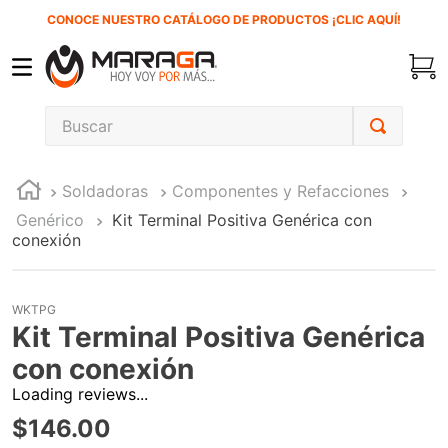
CONOCE NUESTRO CATÁLOGO DE PRODUCTOS ¡CLIC AQUÍ!
Buscar
TÉRMINOS MÁS BUSCADOS
Soldadoras
Componentes y Refacciones
1
.
inversora
Genérico
Kit Terminal Positiva Genérica con
2
.
carbones
conexión
3
.
sierra cinta
4
.
sierra sable
WKTPG
Kit Terminal Positiva Genérica
5
.
interruptor
con conexión
6
.
lenox
Loading reviews...
7
.
esmeriladora
$
146
.
00
8
.
clavos