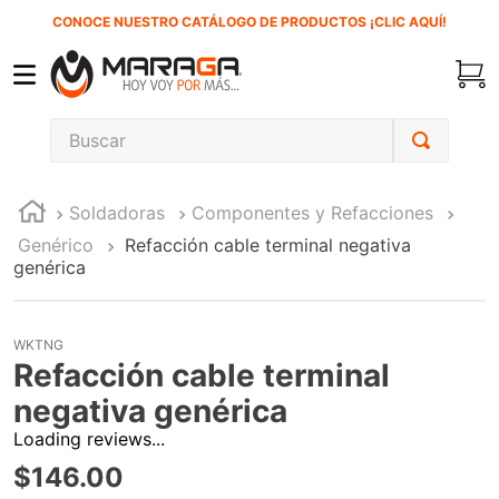
CONOCE NUESTRO CATÁLOGO DE PRODUCTOS ¡CLIC AQUÍ!
Buscar
TÉRMINOS MÁS BUSCADOS
Soldadoras
Componentes y Refacciones
1
.
carbones
Genérico
Refacción cable terminal negativa
2
.
inversora
genérica
3
.
interruptor
4
.
sierra cinta
WKTNG
Refacción cable terminal
5
.
sierra sable
negativa genérica
6
.
esmeriladora
Loading reviews...
7
.
lenox
$
146
.
00
8
.
clavos