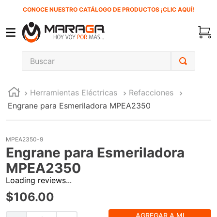
CONOCE NUESTRO CATÁLOGO DE PRODUCTOS ¡CLIC AQUÍ!
Buscar
TÉRMINOS MÁS BUSCADOS
Herramientas Eléctricas
Refacciones
1
.
carbones
Engrane para Esmeriladora MPEA2350
2
.
inversora
3
.
interruptor
MPEA2350-9
4
.
sierra cinta
Engrane para Esmeriladora
5
.
lenox
MPEA2350
Loading reviews...
6
.
esmeriladora
$
106
.
00
7
.
sierra sable
8
.
clavos
AGREGAR A MI