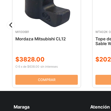
MI100681
WT402K-3
Mordaza Mitsubishi CL12
Tope de
Sable 
$
3828
.
00
$
202
O
6
x
de
$638.00
sin intereses
Maraga
Atención 