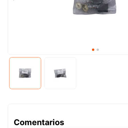
10
.
esmeriladora
Comentarios