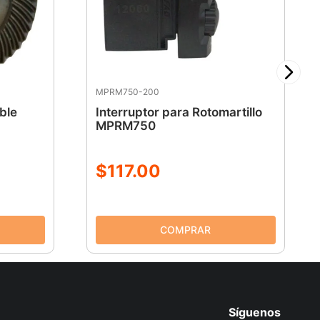
MPRM750-200
ble
Interruptor para Rotomartillo
MPRM750
$
117
.
00
Síguenos