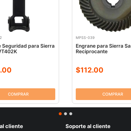
2
MPSS-039
 Seguridad para Sierra
Engrane para Sierra Sa
WT402K
Reciprocante
.
00
$
112
.
00
al cliente
Soporte al cliente