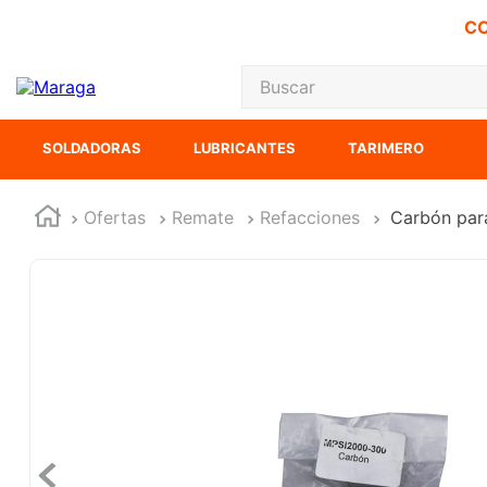
CO
Buscar
TÉRMINOS MÁS
SOLDADORAS
LUBRICANTES
TARIMERO
1
.
carbones
2
.
inversora
Ofertas
Remate
Refacciones
Carbón para
3
.
interruptor
4
.
sierra sable
5
.
ecoklean
6
.
ke500
7
.
sierra cinta
8
.
lenox
9
.
-cut