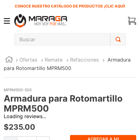
CONOCE NUESTRO CATÁLOGO DE PRODUCTOS ¡CLIC AQUÍ!
Buscar
TÉRMINOS MÁS BUSCADOS
Ofertas
Remate
Refacciones
Armadura
1
.
carbones
para Rotomartillo MPRM500
2
.
inversora
3
.
interruptor
MPRM500-500
4
.
sierra sable
Armadura para Rotomartillo
5
.
sierra cinta
MPRM500
Loading reviews...
6
.
lenox
$
235
.
00
7
.
clavos
8
.
esmeriladora
AGREGAR A MI