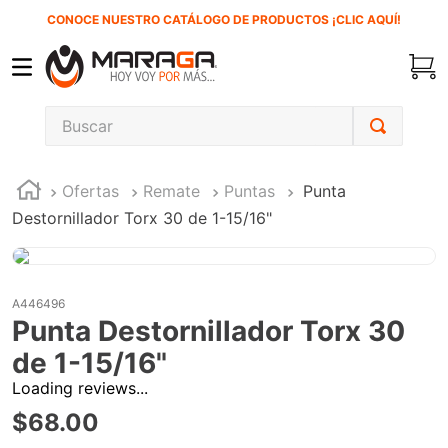
CONOCE NUESTRO CATÁLOGO DE PRODUCTOS ¡CLIC AQUÍ!
Buscar
TÉRMINOS MÁS BUSCADOS
Ofertas
Remate
Puntas
Punta
1
.
carbones
Destornillador Torx 30 de 1-15/16"
2
.
inversora
3
.
interruptor
4
.
sierra cinta
A446496
Punta Destornillador Torx 30
5
.
sierra sable
de 1-15/16"
6
.
esmeriladora
Loading reviews...
7
.
lenox
$
68
.
00
8
.
clavos