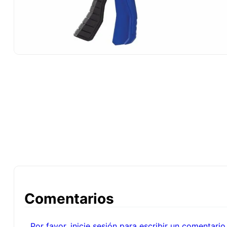
10
.
-cut
Comentarios
Por favor, inicie sesión para escribir un comentario