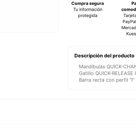
Compra segura
P
Tu información
comod
protegida
Tarjet
PayPal
Mercad
Kues
Descripción del producto
Mandíbulas QUICK-CHANG
Gatillo QUICK-RELEASE li
Barra recta con perfil “I”