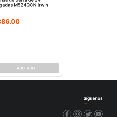
lgadas M524QCN Irwin
886
.
00
Síguenos