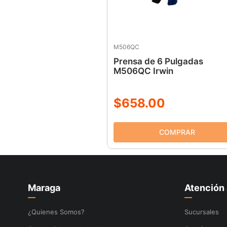
M506QC
Prensa de 6 Pulgadas
M506QC Irwin
$
658
.
00
Maraga
Atención 
¿Quienes Somos?
Sucursales