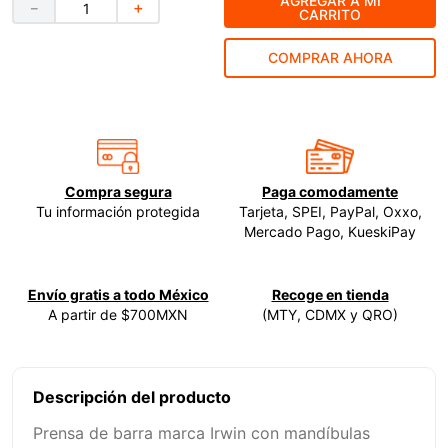
AGREGAR A MI
－
＋
CARRITO
9
.
ke500
COMPRAR AHORA
10
.
-cut
Compra segura
Paga comodamente
Tu información protegida
Tarjeta, SPEI, PayPal, Oxxo,
Mercado Pago, KueskiPay
Envío gratis a todo México
Recoge en tienda
A partir de $700MXN
(MTY, CDMX y QRO)
Descripción del producto
Prensa de barra marca Irwin con mandíbulas