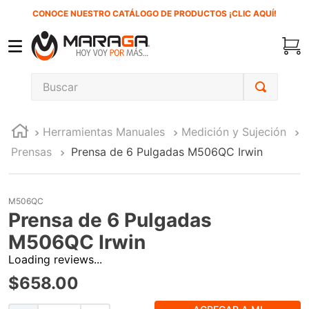
CONOCE NUESTRO CATÁLOGO DE PRODUCTOS ¡CLIC AQUÍ!
Buscar
TÉRMINOS MÁS BUSCADOS
Herramientas Manuales
Medición y Sujeción
1
.
carbones
Prensas
Prensa de 6 Pulgadas M506QC Irwin
2
.
inversora
3
.
interruptor
M506QC
4
.
sierra cinta
Prensa de 6 Pulgadas
5
.
lenox
M506QC Irwin
6
.
esmeriladora
Loading reviews...
$
658
.
00
7
.
sierra sable
8
.
clavos