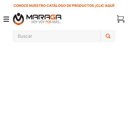
CONOCE NUESTRO CATÁLOGO DE PRODUCTOS ¡CLIC AQUÍ!
Buscar
TÉRMINOS MÁS BUSCADOS
1
.
carbones
2
.
inversora
3
.
interruptor
4
.
sierra sable
5
.
sierra cinta
6
.
lenox
7
.
clavos
8
.
esmeriladora