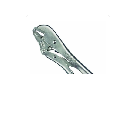
102L3
Pinza de Presion Recta 10R
Vise Grip
$
222
.
00