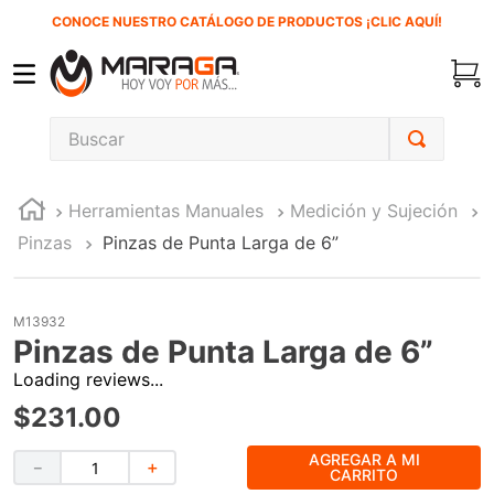
CONOCE NUESTRO CATÁLOGO DE PRODUCTOS ¡CLIC AQUÍ!
Buscar
TÉRMINOS MÁS BUSCADOS
Herramientas Manuales
Medición y Sujeción
1
.
carbones
Pinzas
Pinzas de Punta Larga de 6”
2
.
inversora
3
.
interruptor
M13932
4
.
sierra sable
Pinzas de Punta Larga de 6”
5
.
sierra cinta
Loading reviews...
6
.
lenox
$
231
.
00
7
.
clavos
AGREGAR A MI
－
＋
CARRITO
8
.
esmeriladora