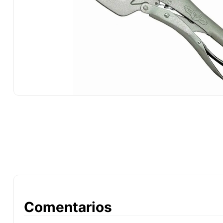
10
.
-cut
Comentarios