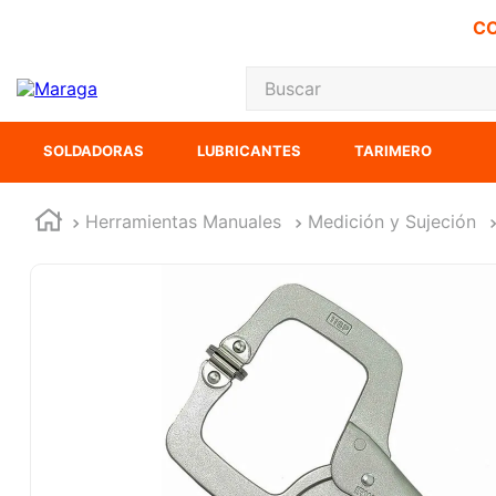
CO
Buscar
TÉRMINOS MÁS
SOLDADORAS
LUBRICANTES
TARIMERO
1
.
carbones
2
.
inversora
Herramientas Manuales
Medición y Sujeción
3
.
interruptor
4
.
sierra cinta
5
.
lenox
6
.
esmeriladora
7
.
sierra sable
8
.
clavos
9
.
ke500