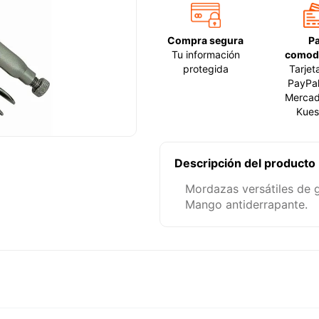
Compra segura
P
Tu información
comod
protegida
Tarjet
PayPal
Mercad
Kues
Descripción del producto
Mordazas versátiles de g
Mango antiderrapante.