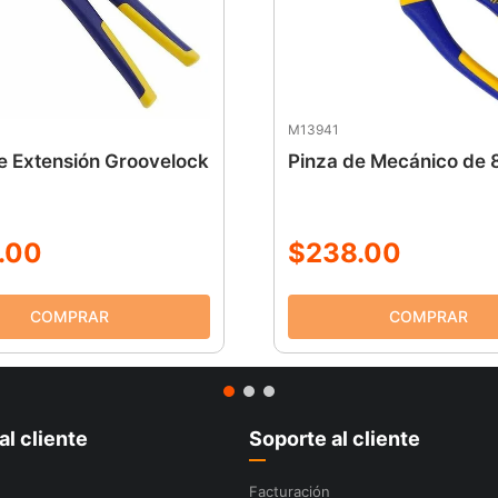
M13941
e Extensión Groovelock
Pinza de Mecánico de 
.
00
$
238
.
00
al cliente
Soporte al cliente
Facturación