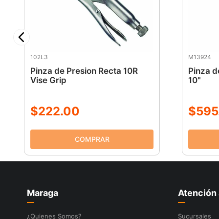
102L3
M13924
Pinza de Presion Recta 10R
Pinza d
Vise Grip
10"
$
222
.
00
$
595
Maraga
Atención 
¿Quienes Somos?
Sucursales