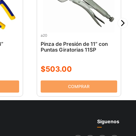
a20
8”
Pinza de Presión de 11” con
Puntas Giratorias 11SP
$
503
.
00
Síguenos