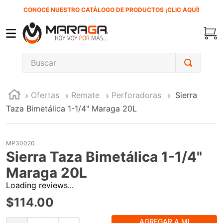
CONOCE NUESTRO CATÁLOGO DE PRODUCTOS ¡CLIC AQUÍ!
Buscar
TÉRMINOS MÁS BUSCADOS
Ofertas
Remate
Perforadoras
Sierra
1
.
carbones
Taza Bimetálica 1-1/4" Maraga 20L
2
.
inversora
3
.
interruptor
MP30020
4
.
esmeriladora
Sierra Taza Bimetálica 1-1/4"
5
.
sierra cinta
Maraga 20L
Loading reviews...
6
.
sierra sable
$
114
.
00
7
.
clavos
8
.
ecoklean
AGREGAR A MI