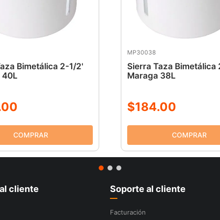
MP30038
Taza Bimetálica 2-1/2'
Sierra Taza Bimetálica
 40L
Maraga 38L
.
00
$
184
.
00
al cliente
Soporte al cliente
Facturación