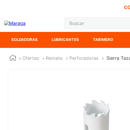
CO
Buscar
TÉRMINOS MÁS
SOLDADORAS
LUBRICANTES
TARIMERO
1
.
carbones
2
.
inversora
Ofertas
Remate
Perforadoras
Sierra Taz
3
.
interruptor
4
.
sierra sable
5
.
sierra cinta
6
.
lenox
7
.
clavos
8
.
esmeriladora
9
.
ke500