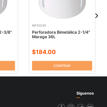
MP30036
 2-3/8"
Perforadora Bimetálica 2-1/4"
Maraga 36L
$
184
.
00
Síguenos