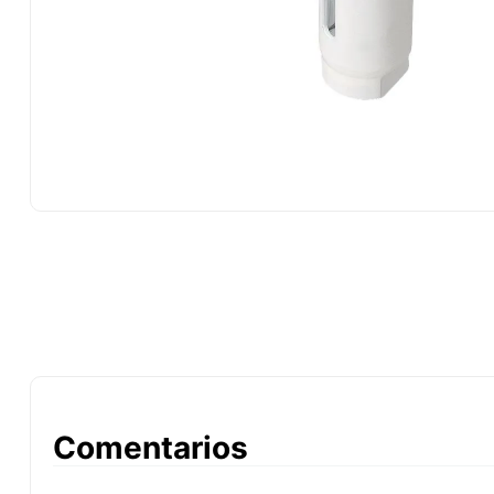
10
.
-cut
Comentarios