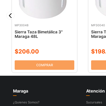
MP30048
MP30040
Sierra Taza Bimetálica 3"
Sierra 
Maraga 48L
Maraga
$
206
.
00
$
198
Maraga
Atención 
¿Quienes Somos?
Sucursales