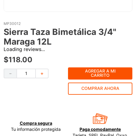
9
.
ke500
10
.
-cut
MP30012
Sierra Taza Bimetálica 3/4"
Maraga 12L
Loading reviews...
$
118
.
00
AGREGAR A MI
－
＋
CARRITO
COMPRAR AHORA
Compra segura
Tu información protegida
Paga comodamente
Tarjeta, SPEI, PayPal, Oxxo,