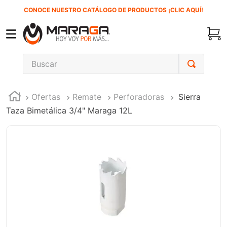
CONOCE NUESTRO CATÁLOGO DE PRODUCTOS ¡CLIC AQUÍ!
Buscar
TÉRMINOS MÁS BUSCADOS
Ofertas
Remate
Perforadoras
Sierra
1
.
carbones
Taza Bimetálica 3/4" Maraga 12L
2
.
inversora
3
.
interruptor
4
.
sierra sable
5
.
sierra cinta
6
.
lenox
7
.
clavos
8
.
esmeriladora