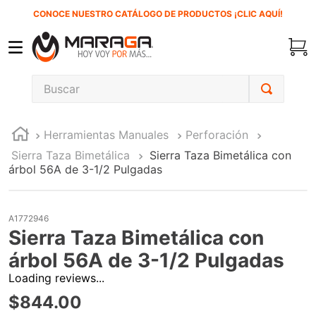
CONOCE NUESTRO CATÁLOGO DE PRODUCTOS ¡CLIC AQUÍ!
Buscar
TÉRMINOS MÁS BUSCADOS
Herramientas Manuales
Perforación
1
.
carbones
Sierra Taza Bimetálica
Sierra Taza Bimetálica con
2
.
inversora
árbol 56A de 3-1/2 Pulgadas
3
.
interruptor
4
.
esmeriladora
A1772946
Sierra Taza Bimetálica con
5
.
sierra cinta
árbol 56A de 3-1/2 Pulgadas
6
.
sierra sable
Loading reviews...
7
.
clavos
$
844
.
00
8
.
ecoklean