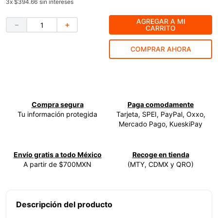
3
x
$394.66
sin intereses
9
.
esmeriladora
AGREGAR A MI
－
＋
CARRITO
10
.
-cut
COMPRAR AHORA
Compra segura
Paga comodamente
Tu información protegida
Tarjeta, SPEI, PayPal, Oxxo,
Mercado Pago, KueskiPay
Envío gratis a todo México
Recoge en tienda
A partir de $700MXN
(MTY, CDMX y QRO)
Descripción del producto