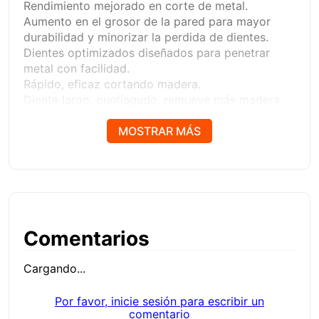
Rendimiento mejorado en corte de metal.
Aumento en el grosor de la pared para mayor
durabilidad y minorizar la perdida de dientes.
Dientes optimizados diseñados para penetrar
metal con facilidad.
Rápido, eficaz cortando madera.
Diente largo, puntiagudo, remueve más madera
para un corte veloz.
Fácil de desmontar.
MOSTRAR MÁS
Ranura de velocidad diseñada para conectar fácil
y rápido.
Comentarios
Cargando...
Por favor, inicie sesión para escribir un
comentario