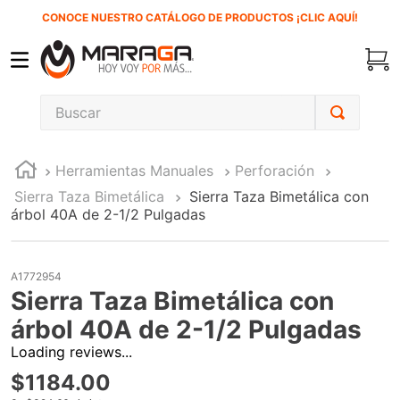
CONOCE NUESTRO CATÁLOGO DE PRODUCTOS ¡CLIC AQUÍ!
Buscar
TÉRMINOS MÁS BUSCADOS
Herramientas Manuales
Perforación
1
.
carbones
Sierra Taza Bimetálica
Sierra Taza Bimetálica con
2
.
inversora
árbol 40A de 2-1/2 Pulgadas
3
.
interruptor
4
.
sierra sable
A1772954
Sierra Taza Bimetálica con
5
.
ke500
árbol 40A de 2-1/2 Pulgadas
6
.
ecoklean
Loading reviews...
7
.
sierra cinta
$
1184
.
00
8
.
lenox