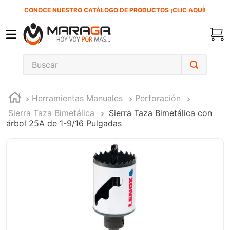
CONOCE NUESTRO CATÁLOGO DE PRODUCTOS ¡CLIC AQUÍ!
Buscar
TÉRMINOS MÁS BUSCADOS
Herramientas Manuales
Perforación
1
.
carbones
Sierra Taza Bimetálica
Sierra Taza Bimetálica con
2
.
inversora
árbol 25A de 1-9/16 Pulgadas
3
.
interruptor
4
.
sierra sable
5
.
sierra cinta
6
.
lenox
7
.
clavos
8
.
esmeriladora