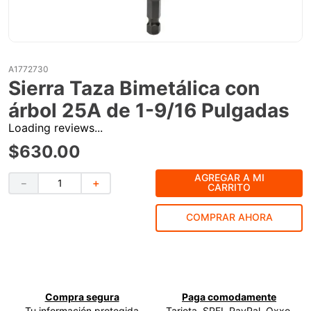
9
.
ke500
10
.
-cut
A1772730
Sierra Taza Bimetálica con
árbol 25A de 1-9/16 Pulgadas
Loading reviews...
$
630
.
00
AGREGAR A MI
－
＋
CARRITO
COMPRAR AHORA
Compra segura
Paga comodamente
Tu información protegida
Tarjeta, SPEI, PayPal, Oxxo,