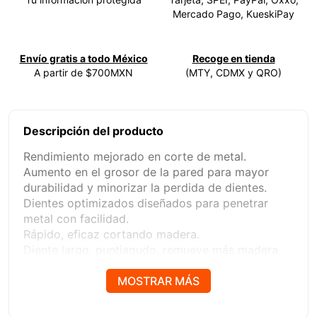
Mercado Pago, KueskiPay
Envío gratis a todo México
Recoge en tienda
A partir de $700MXN
(MTY, CDMX y QRO)
Descripción del producto
Rendimiento mejorado en corte de metal.
Aumento en el grosor de la pared para mayor
durabilidad y minorizar la perdida de dientes.
Dientes optimizados diseñados para penetrar
metal con facilidad.
Rápido, eficaz cortando madera.
Diente largo, puntiagudo, remueve más madera
para un corte veloz.
Fácil de desmontar.
MOSTRAR MÁS
Ranura de velocidad diseñada para conectar fácil
y rápido.