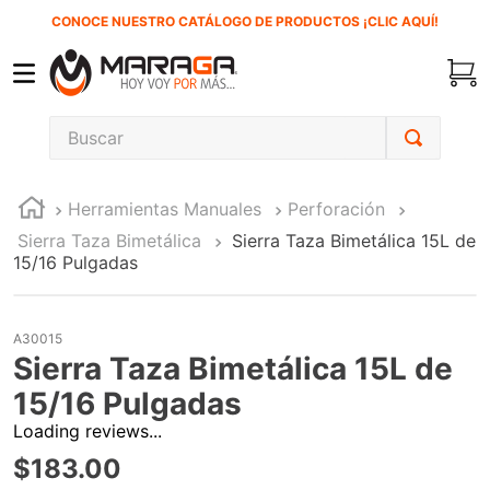
CONOCE NUESTRO CATÁLOGO DE PRODUCTOS ¡CLIC AQUÍ!
Buscar
TÉRMINOS MÁS BUSCADOS
Herramientas Manuales
Perforación
1
.
carbones
Sierra Taza Bimetálica
Sierra Taza Bimetálica 15L de
2
.
inversora
15/16 Pulgadas
3
.
interruptor
4
.
sierra cinta
A30015
Sierra Taza Bimetálica 15L de
5
.
lenox
15/16 Pulgadas
6
.
esmeriladora
Loading reviews...
7
.
sierra sable
$
183
.
00
8
.
ke500