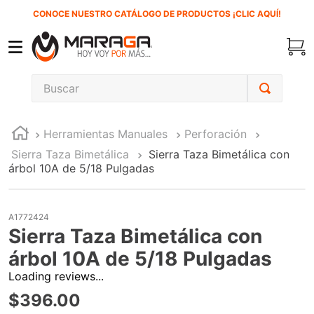
CONOCE NUESTRO CATÁLOGO DE PRODUCTOS ¡CLIC AQUÍ!
Buscar
TÉRMINOS MÁS BUSCADOS
Herramientas Manuales
Perforación
1
.
carbones
Sierra Taza Bimetálica
Sierra Taza Bimetálica con
2
.
inversora
árbol 10A de 5/18 Pulgadas
3
.
interruptor
4
.
sierra cinta
A1772424
Sierra Taza Bimetálica con
5
.
lenox
árbol 10A de 5/18 Pulgadas
6
.
esmeriladora
Loading reviews...
7
.
sierra sable
$
396
.
00
8
.
ke500