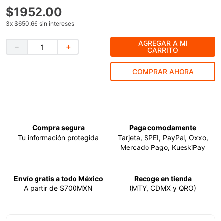
$
1952
.
00
9
.
ke500
3
x
$650.66
sin intereses
10
.
lenox
AGREGAR A MI
－
＋
CARRITO
COMPRAR AHORA
Compra segura
Paga comodamente
Tu información protegida
Tarjeta, SPEI, PayPal, Oxxo,
Mercado Pago, KueskiPay
Envío gratis a todo México
Recoge en tienda
A partir de $700MXN
(MTY, CDMX y QRO)