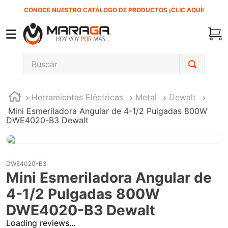
CONOCE NUESTRO CATÁLOGO DE PRODUCTOS ¡CLIC AQUÍ!
Buscar
TÉRMINOS MÁS BUSCADOS
Herramientas Eléctricas
Metal
Dewalt
1
.
carbones
Mini Esmeriladora Angular de 4-1/2 Pulgadas 800W
2
.
inversora
DWE4020-B3 Dewalt
3
.
interruptor
4
.
esmeriladora
DWE4020-B3
5
.
sierra cinta
Mini Esmeriladora Angular de
6
.
sierra sable
4-1/2 Pulgadas 800W
DWE4020-B3 Dewalt
7
.
clavos
Loading reviews...
8
.
ecoklean