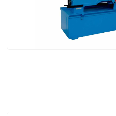
10
.
ke500