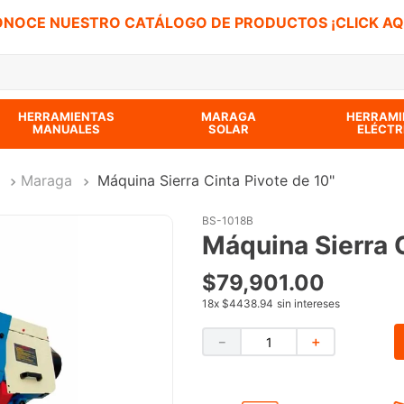
NOCE NUESTRO CATÁLOGO DE PRODUCTOS ¡CLICK AQ
 BUSCADOS
HERRAMIENTAS
MARAGA
HERRAMI
MANUALES
SOLAR
ELÉCTR
Maraga
Máquina Sierra Cinta Pivote de 10"
BS-1018B
Máquina Sierra C
$
79
,
901
.
00
18
x
$4438.94
sin intereses
－
＋