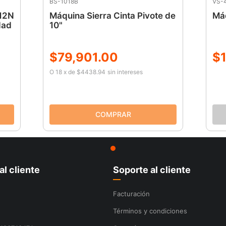
BS-1018B
VS-
712N
Máquina Sierra Cinta Pivote de
Máq
dad
10"
$
79
,
901
.
00
$
O
18
x
de
$4438.94
sin intereses
al cliente
Soporte al cliente
Facturación
Términos y condiciones