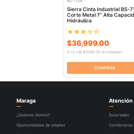
BS-712N
Sierra Cinta Industrial BS-
Corte Metal 7” Alta Capaci
Hidráulica
★
★
★
☆
☆
$
36
,
999
.
00
O
12
x
de
$3083.25
sin intereses
Maraga
Atención 
¿Quienes Somos?
Sucursales
Oportunidades de empleo
Contáctanos