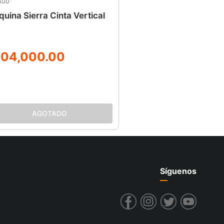
400
uina Sierra Cinta Vertical
104
,
000
.
00
Síguenos