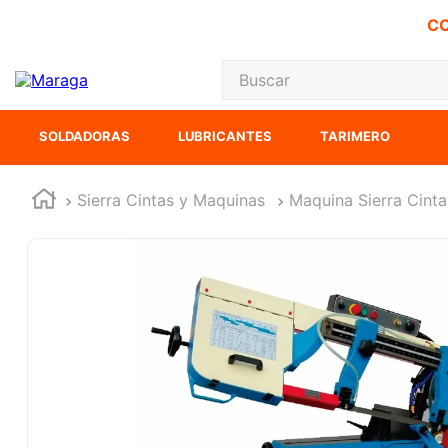
CO
Buscar
TÉRMINOS MÁS
SOLDADORAS
LUBRICANTES
TARIMERO
1
.
carbones
2
.
inversora
Sierra Cintas y Maquinas
Maquina Sierra Cinta
3
.
interruptor
4
.
sierra cinta
5
.
sierra sable
6
.
esmeriladora
7
.
lenox
8
.
clavos
9
.
ecoklean