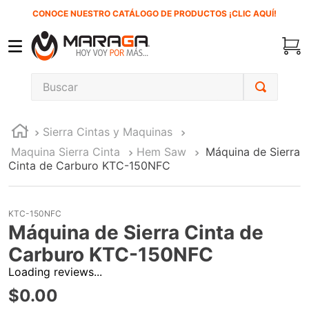
CONOCE NUESTRO CATÁLOGO DE PRODUCTOS ¡CLIC AQUÍ!
Buscar
TÉRMINOS MÁS BUSCADOS
Sierra Cintas y Maquinas
1
.
carbones
Maquina Sierra Cinta
Hem Saw
Máquina de Sierra
2
.
inversora
Cinta de Carburo KTC-150NFC
3
.
interruptor
4
.
sierra cinta
KTC-150NFC
Máquina de Sierra Cinta de
5
.
lenox
Carburo KTC-150NFC
6
.
esmeriladora
Loading reviews...
7
.
sierra sable
$
0
.
00
8
.
ke500