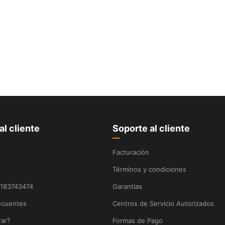
al cliente
Soporte al cliente
Facturación
Términos y condiciones
8183743474
Garantías
ecuentes
Centros de Servicio Autorizados
ar?
Formas de Pago