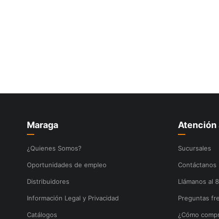
10
.
-cut
Maraga
Atención 
¿Quienes Somos?
Sucursales
Oportunidades de empleo
Contáctanos
Distribuidores
Llámanos al 
Información Legal y Privacidad
Preguntas fr
Catálogos
¿Cómo compr