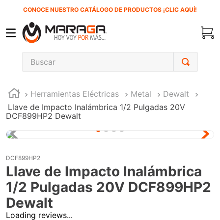
CONOCE NUESTRO CATÁLOGO DE PRODUCTOS ¡CLIC AQUÍ!
Buscar
TÉRMINOS MÁS BUSCADOS
Herramientas Eléctricas
Metal
Dewalt
1
.
carbones
Llave de Impacto Inalámbrica 1/2 Pulgadas 20V
2
.
inversora
DCF899HP2 Dewalt
3
.
interruptor
4
.
sierra cinta
DCF899HP2
5
.
lenox
Llave de Impacto Inalámbrica
6
.
esmeriladora
1/2 Pulgadas 20V DCF899HP2
Dewalt
7
.
sierra sable
Loading reviews...
8
.
clavos