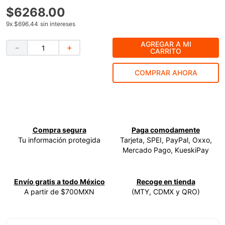
$
6268
.
00
9
.
ke500
9
x
$696.44
sin intereses
10
.
-cut
AGREGAR A MI
－
＋
CARRITO
COMPRAR AHORA
Compra segura
Paga comodamente
Tu información protegida
Tarjeta, SPEI, PayPal, Oxxo,
Mercado Pago, KueskiPay
Envío gratis a todo México
Recoge en tienda
A partir de $700MXN
(MTY, CDMX y QRO)