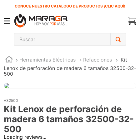
CONOCE NUESTRO CATÁLOGO DE PRODUCTOS ¡CLIC AQUÍ!
Buscar
TÉRMINOS MÁS BUSCADOS
Herramientas Eléctricas
Refacciones
Kit
1
.
inversora
Lenox de perforación de madera 6 tamaños 32500-32-
2
.
carbones
500
3
.
sierra cinta
4
.
sierra sable
A32500
5
.
interruptor
Kit Lenox de perforación de
6
.
lenox
madera 6 tamaños 32500-32-
500
7
.
esmeriladora
Loading reviews...
8
.
clavos