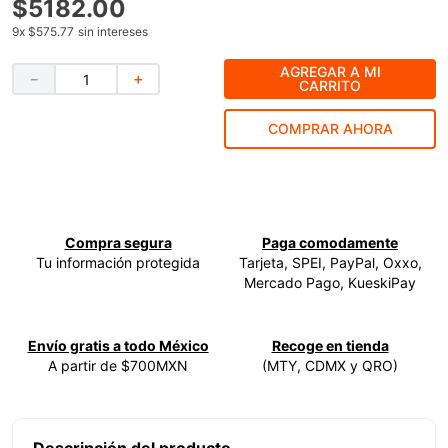
$
5182
.
00
9
.
ke500
9
x
$575.77
sin intereses
10
.
lenox
AGREGAR A MI
－
＋
CARRITO
COMPRAR AHORA
Compra segura
Paga comodamente
Tu información protegida
Tarjeta, SPEI, PayPal, Oxxo,
Mercado Pago, KueskiPay
Envío gratis a todo México
Recoge en tienda
A partir de $700MXN
(MTY, CDMX y QRO)