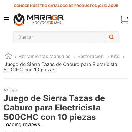
CONOCE NUESTRO CATÁLOGO DE PRODUCTOS ¡CLIC AQUÍ!
Buscar
TÉRMINOS MÁS BUSCADOS
Herramientas Manuales
Perforación
Kits
1
.
carbones
Juego de Sierra Tazas de Caburo para Electricista
2
.
inversora
500CHC con 10 piezas
3
.
interruptor
4
.
esmeriladora
A30878
Juego de Sierra Tazas de
5
.
sierra cinta
Caburo para Electricista
6
.
sierra sable
500CHC con 10 piezas
7
.
clavos
Loading reviews...
8
.
ecoklean