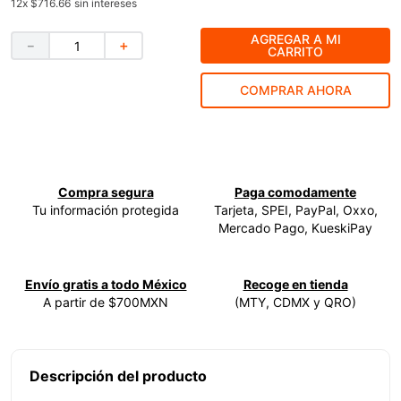
12
x
$716.66
sin intereses
9
.
ke500
AGREGAR A MI
－
＋
CARRITO
10
.
-cut
COMPRAR AHORA
Compra segura
Paga comodamente
Tu información protegida
Tarjeta, SPEI, PayPal, Oxxo,
Mercado Pago, KueskiPay
Envío gratis a todo México
Recoge en tienda
A partir de $700MXN
(MTY, CDMX y QRO)
Descripción del producto