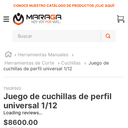
CONOCE NUESTRO CATÁLOGO DE PRODUCTOS ¡CLIC AQUÍ!
Buscar
TÉRMINOS MÁS BUSCADOS
Herramientas Manuales
1
.
carbones
Herramientas de Corte
Cuchillas
Juego de
2
.
inversora
cuchillas de perfil universal 1/12
3
.
interruptor
4
.
sierra cinta
TS02FS02
Juego de cuchillas de perfil
5
.
lenox
universal 1/12
6
.
esmeriladora
Loading reviews...
7
.
sierra sable
$
8600
.
00
8
.
clavos