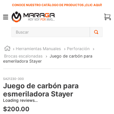
CONOCE NUESTRO CATÁLOGO DE PRODUCTOS ¡CLIC AQUÍ!
Buscar
TÉRMINOS MÁS BUSCADOS
Herramientas Manuales
Perforación
1
.
carbones
Brocas escalonadas
Juego de carbón para
2
.
inversora
esmeriladora Stayer
3
.
interruptor
4
.
esmeriladora
SA21230-300
Juego de carbón para
5
.
sierra cinta
esmeriladora Stayer
6
.
sierra sable
Loading reviews...
7
.
clavos
$
200
.
00
8
.
lenox