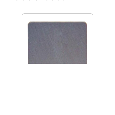
MI106077
Inserto Mitsubishi SPMN422
Graco UTI20T
$
2552
.
00