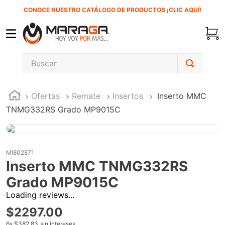
CONOCE NUESTRO CATÁLOGO DE PRODUCTOS ¡CLIC AQUÍ!
Buscar
TÉRMINOS MÁS BUSCADOS
Ofertas
Remate
Insertos
Inserto MMC
1
.
carbones
TNMG332RS Grado MP9015C
2
.
inversora
3
.
interruptor
4
.
sierra cinta
MI802871
Inserto MMC TNMG332RS
5
.
lenox
Grado MP9015C
6
.
esmeriladora
Loading reviews...
7
.
sierra sable
$
2297
.
00
8
.
ke500
6
x
$382.83
sin intereses