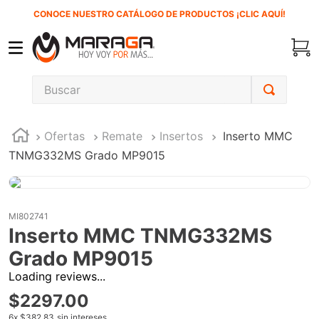
CONOCE NUESTRO CATÁLOGO DE PRODUCTOS ¡CLIC AQUÍ!
Buscar
TÉRMINOS MÁS BUSCADOS
Ofertas
Remate
Insertos
Inserto MMC
1
.
carbones
TNMG332MS Grado MP9015
2
.
inversora
3
.
interruptor
4
.
sierra cinta
MI802741
Inserto MMC TNMG332MS
5
.
sierra sable
Grado MP9015
6
.
esmeriladora
Loading reviews...
7
.
lenox
$
2297
.
00
8
.
clavos
6
x
$382.83
sin intereses