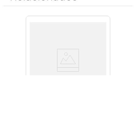
SNMX2225R100
Cuchilla SNMX22-25-R100
Inserto
$
6473
.
00