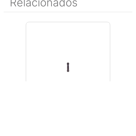
Relacionados
MI449772
Inserto Mitsubishi
GY2M0635J318N-BM grado
VP10RT