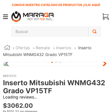
CONOCE NUESTRO CATÁLOGO DE PRODUCTOS ¡CLIC AQUÍ!
Buscar
TÉRMINOS MÁS BUSCADOS
Ofertas
Remate
Insertos
Inserto
1
.
carbones
Mitsubishi WNMG432 Grado VP15TF
2
.
inversora
3
.
interruptor
4
.
esmeriladora
MI513121
Inserto Mitsubishi WNMG432
5
.
sierra cinta
Grado VP15TF
6
.
sierra sable
Loading reviews...
7
.
clavos
$
3062
.
00
8
.
ecoklean
6
x
$510.33
sin intereses