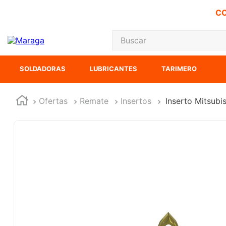
CO
Buscar
TÉRMINOS MÁS
SOLDADORAS
LUBRICANTES
TARIMERO
1
.
carbones
2
.
inversora
Ofertas
Remate
Insertos
Inserto Mitsu
3
.
interruptor
4
.
sierra cinta
5
.
lenox
6
.
esmeriladora
7
.
sierra sable
8
.
ke500
9
.
clavos