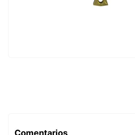
10
.
-cut
Comentarios