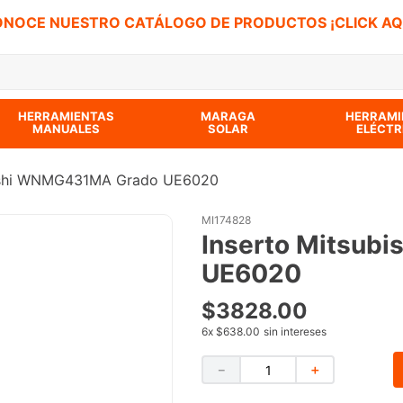
NOCE NUESTRO CATÁLOGO DE PRODUCTOS ¡CLICK AQ
 BUSCADOS
HERRAMIENTAS
MARAGA
HERRAMI
MANUALES
SOLAR
ELÉCTR
bishi WNMG431MA Grado UE6020
MI174828
Inserto Mitsub
UE6020
$
3828
.
00
6
x
$638.00
sin intereses
－
＋