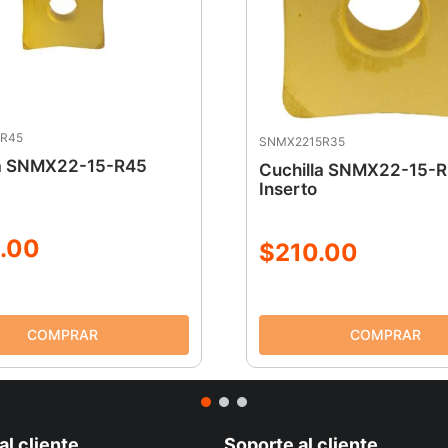
R45
SNMX2215R35
la SNMX22-15-R45
Cuchilla SNMX22-15-
Inserto
.
00
$
210
.
00
al cliente
Soporte al cliente