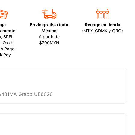
aga
Envío gratis a todo
Recoge en tienda
amente
México
(MTY, CDMX y QRO)
a, SPEI,
A partir de
, Oxxo,
$700MXN
o Pago,
kiPay
MG431MA Grado UE6020