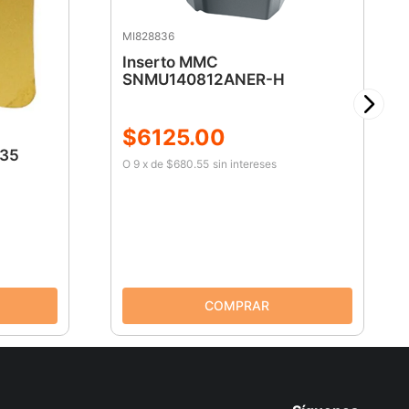
MI828836
Inserto MMC
SNMU140812ANER-H
$
6125
.
00
R35
O
9
x
de
$680.55
sin intereses