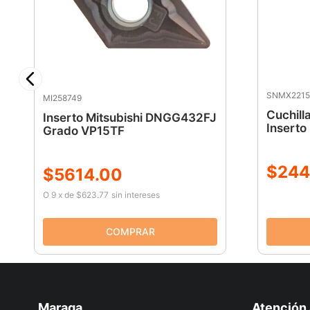
SNMX2215
MI258749
Cuchil
Inserto Mitsubishi DNGG432FJ
Inserto
Grado VP15TF
$
244
$
5614
.
00
O
9
x
de
$623.77
sin intereses
Maraga
Atención 