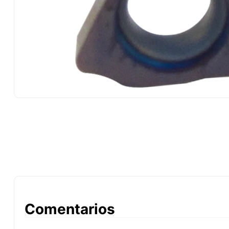
10
.
-cut
Comentarios