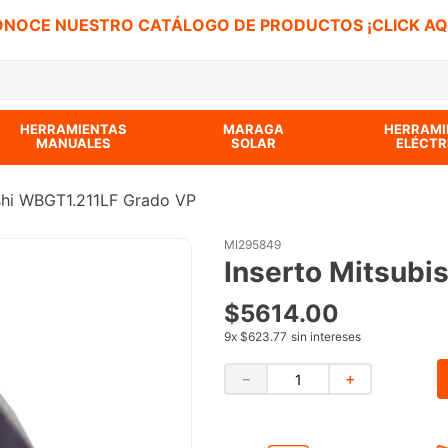
NOCE NUESTRO CATÁLOGO DE PRODUCTOS ¡CLICK AQ
 BUSCADOS
HERRAMIENTAS
MARAGA
HERRAMI
MANUALES
SOLAR
ELÉCTR
ishi WBGT1.211LF Grado VP
MI295849
Inserto Mitsubi
$
5614
.
00
9
x
$623.77
sin intereses
－
＋