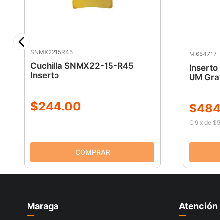
SNMX2215R45
MI654717
Cuchilla SNMX22-15-R45
Insert
Inserto
UM Gra
$
244
.
00
$
484
O
9
x
de
$5
Maraga
Atención 