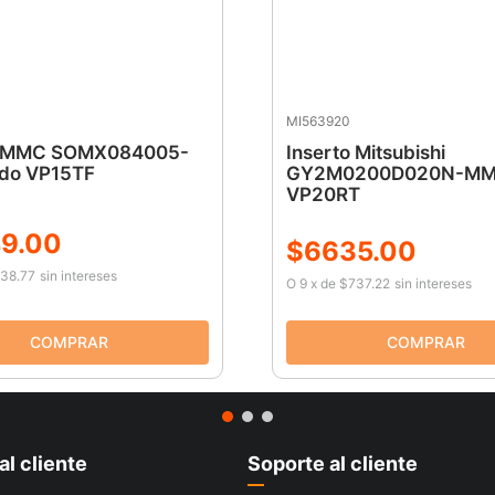
MI563920
o MMC SOMX084005-
Inserto Mitsubishi
do VP15TF
GY2M0200D020N-MM 
VP20RT
9
.
00
$
6635
.
00
38.77
sin intereses
O
9
x
de
$737.22
sin intereses
al cliente
Soporte al cliente