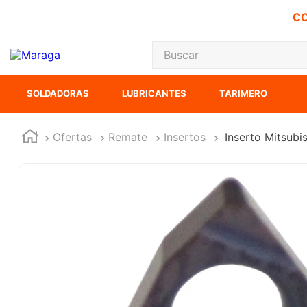
CO
Buscar
TÉRMINOS MÁS
SOLDADORAS
LUBRICANTES
TARIMERO
1
.
carbones
2
.
inversora
Ofertas
Remate
Insertos
Inserto Mitsub
3
.
interruptor
4
.
sierra sable
5
.
sierra cinta
6
.
lenox
7
.
clavos
8
.
esmeriladora
9
.
ke500