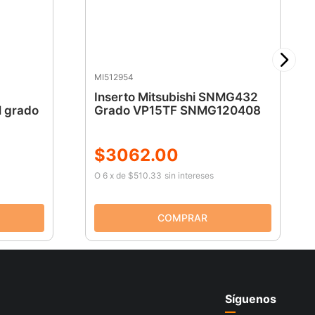
MI512954
Inserto Mitsubishi SNMG432
grado
Grado VP15TF SNMG120408
$
3062
.
00
O
6
x
de
$510.33
sin intereses
Síguenos