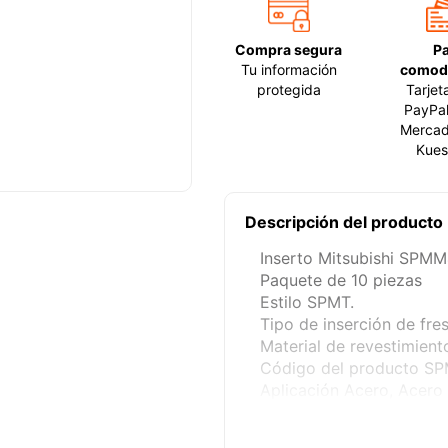
Compra segura
P
Tu información
comod
protegida
Tarjet
PayPal
Mercad
Kues
Descripción del producto
Inserto Mitsubishi SPM
Paquete de 10 piezas
Estilo SPMT.
Tipo de inserción de fre
Material de revestimient
Código del producto S
Aplicación Acero, Acero 
Material carburo.
Espesor (pulg.) 0.187.