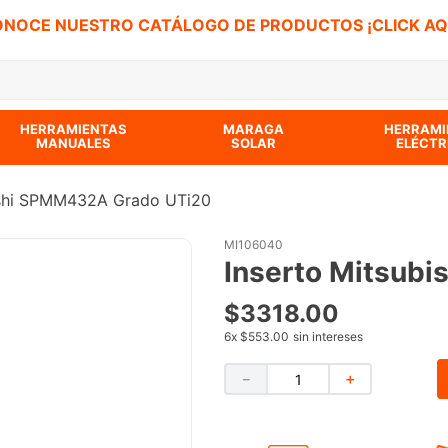
NOCE NUESTRO CATÁLOGO DE PRODUCTOS ¡CLICK AQ
 BUSCADOS
HERRAMIENTAS
MARAGA
HERRAMI
MANUALES
SOLAR
ELÉCTR
ishi SPMM432A Grado UTi20
MI106040
Inserto Mitsub
$
3318
.
00
6
x
$553.00
sin intereses
－
＋