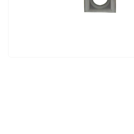
10
.
-cut