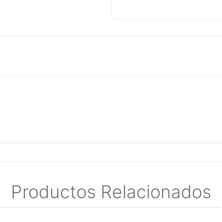
Circunferencia interna (I
Grado UTi20T.
Radio de esquina (pulg.) 
Productos Relacionados