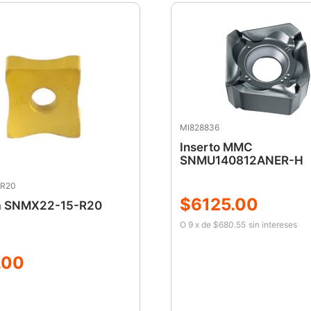
MI828836
Inserto MMC
SNMU140812ANER-H
R20
$
6125
.
00
la SNMX22-15-R20
O
9
x
de
$680.55
sin intereses
.
00