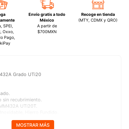
aga
Envío gratis a todo
Recoge en tienda
amente
México
(MTY, CDMX y QRO)
a, SPEI,
A partir de
, Oxxo,
$700MXN
o Pago,
kiPay
M432A Grado UTi20
sado.
o sin recubrimiento.
PMM432A UTi20T.
Inoxidable, Hierro Fundido.
MOSTRAR MÁS