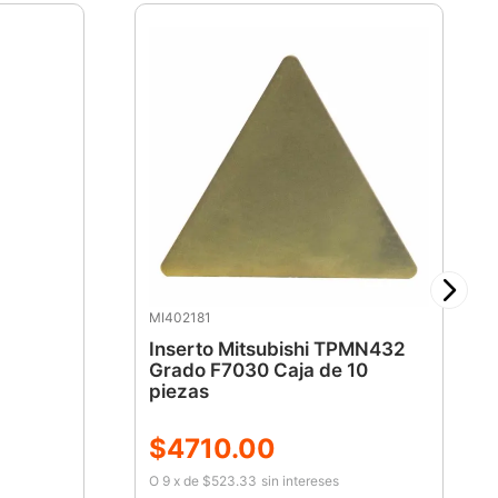
MI402181
Inserto Mitsubishi TPMN432
Grado F7030 Caja de 10
piezas
$
4710
.
00
O
9
x
de
$523.33
sin intereses