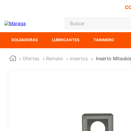
CO
Buscar
TÉRMINOS MÁS
SOLDADORAS
LUBRICANTES
TARIMERO
1
.
inversora
2
.
carbones
Ofertas
Remate
Insertos
Inserto Mitsub
3
.
sierra cinta
4
.
sierra sable
5
.
interruptor
6
.
lenox
7
.
esmeriladora
8
.
clavos
9
.
ke500