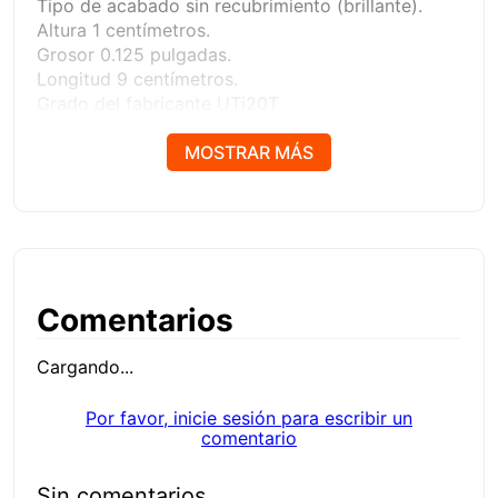
Tipo de acabado sin recubrimiento (brillante).
Altura 1 centímetros.
Grosor 0.125 pulgadas.
Longitud 9 centímetros.
Grado del fabricante UTi20T.
Número de serie del fabricante SPKN.
Material carburo.
MOSTRAR MÁS
Sistema de Medición US.
Número de modelo 105998.
Ancho 4 centímetros.
Clave SAT 23242107
Comentarios
Cargando...
Por favor, inicie sesión para escribir un
comentario
Sin comentarios.