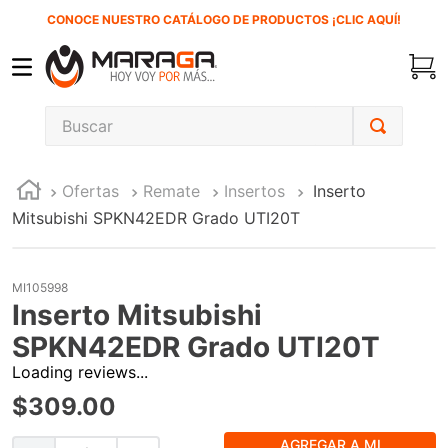
CONOCE NUESTRO CATÁLOGO DE PRODUCTOS ¡CLIC AQUÍ!
Buscar
TÉRMINOS MÁS BUSCADOS
Ofertas
Remate
Insertos
Inserto
1
.
inversora
Mitsubishi SPKN42EDR Grado UTI20T
2
.
carbones
3
.
sierra cinta
MI105998
4
.
sierra sable
Inserto Mitsubishi
5
.
interruptor
SPKN42EDR Grado UTI20T
Loading reviews...
6
.
lenox
$
309
.
00
7
.
esmeriladora
8
.
clavos
AGREGAR A MI