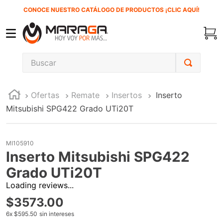
CONOCE NUESTRO CATÁLOGO DE PRODUCTOS ¡CLIC AQUÍ!
Buscar
TÉRMINOS MÁS BUSCADOS
Ofertas
Remate
Insertos
Inserto
1
.
inversora
Mitsubishi SPG422 Grado UTi20T
2
.
carbones
3
.
sierra cinta
MI105910
4
.
sierra sable
Inserto Mitsubishi SPG422
5
.
interruptor
Grado UTi20T
Loading reviews...
6
.
esmeriladora
$
3573
.
00
7
.
lenox
6
x
$595.50
sin intereses
8
.
clavos