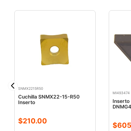
SNMX2215R50
MI493474
Cuchilla SNMX22-15-R50
Inserto
Inserto
DNMG44
$
210
.
00
$
605