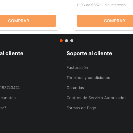
O
9
x
de
$567.11
sin intereses
al cliente
Soporte al cliente
Facturación
Términos y condiciones
8183743474
Garantías
ecuentes
Centros de Servicio Autorizados
ar?
Formas de Pago