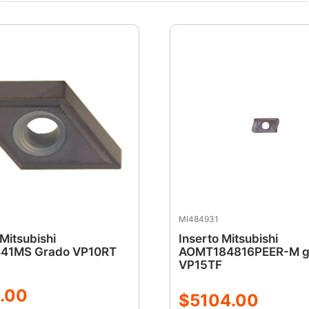
MI484931
 Mitsubishi
Inserto Mitsubishi
1MS Grado VP10RT
AOMT184816PEER-M g
VP15TF
.
00
$
5104
.
00