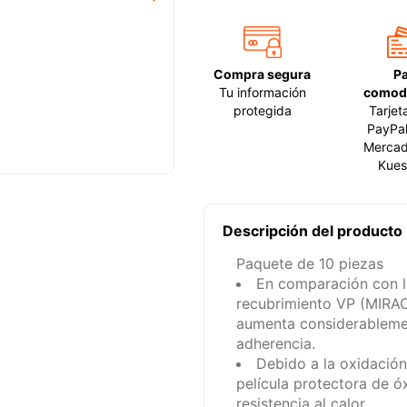
Compra segura
P
Tu información
comod
protegida
Tarjet
PayPal
Mercad
Kues
Descripción del producto
Paquete de 10 piezas
En comparación con la
recubrimiento VP (MIRAC
aumenta considerablement
adherencia.
Debido a la oxidación
película protectora de ó
resistencia al calor.