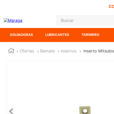
CO
Buscar
TÉRMINOS MÁS
SOLDADORAS
LUBRICANTES
TARIMERO
1
.
carbones
2
.
inversora
Ofertas
Remate
Insertos
Inserto Mitsu
3
.
interruptor
4
.
sierra cinta
5
.
sierra sable
6
.
esmeriladora
7
.
lenox
8
.
clavos
9
.
ecoklean