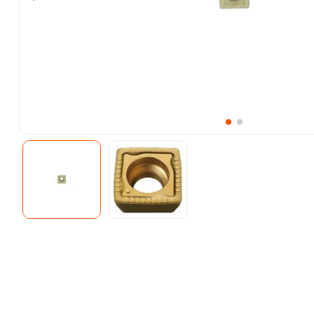
10
.
ke500