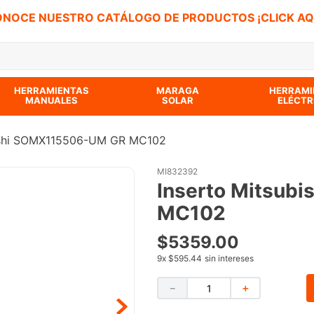
NOCE NUESTRO CATÁLOGO DE PRODUCTOS ¡CLICK AQ
 BUSCADOS
HERRAMIENTAS
MARAGA
HERRAMI
MANUALES
SOLAR
ELÉCTR
bishi SOMX115506-UM GR MC102
MI832392
Inserto Mitsub
MC102
$
5359
.
00
9
x
$595.44
sin intereses
－
＋