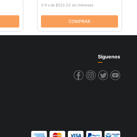
O
9
x
de
$523.33
sin intereses
Síguenos