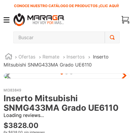
CONOCE NUESTRO CATÁLOGO DE PRODUCTOS ¡CLIC AQUÍ!
Buscar
TÉRMINOS MÁS BUSCADOS
Ofertas
Remate
Insertos
Inserto
1
.
inversora
Mitsubishi SNMG433MA Grado UE6110
2
.
carbones
3
.
sierra cinta
4
.
sierra sable
MI383849
Inserto Mitsubishi
5
.
interruptor
SNMG433MA Grado UE6110
6
.
lenox
Loading reviews...
7
.
esmeriladora
$
3828
.
00
8
.
clavos
6
x
$638.00
sin intereses