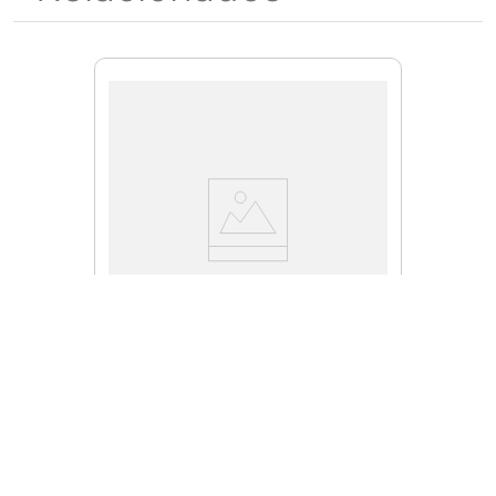
SNMX2215R35
Cuchilla SNMX22-15-R35
Inserto
$
210
.
00