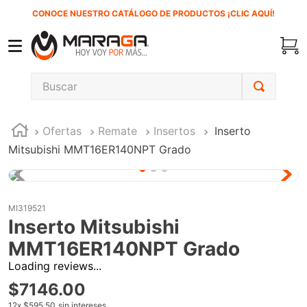
CONOCE NUESTRO CATÁLOGO DE PRODUCTOS ¡CLIC AQUÍ!
Buscar
TÉRMINOS MÁS BUSCADOS
Ofertas
Remate
Insertos
Inserto
1
.
carbones
Mitsubishi MMT16ER140NPT Grado
2
.
inversora
3
.
interruptor
4
.
sierra cinta
MI319521
Inserto Mitsubishi
5
.
lenox
MMT16ER140NPT Grado
6
.
esmeriladora
Loading reviews...
7
.
sierra sable
$
7146
.
00
8
.
clavos
12
x
$595.50
sin intereses