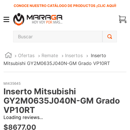
CONOCE NUESTRO CATÁLOGO DE PRODUCTOS ¡CLIC AQUÍ!
Buscar
TÉRMINOS MÁS BUSCADOS
Ofertas
Remate
Insertos
Inserto
1
.
carbones
Mitsubishi GY2M0635J040N-GM Grado VP10RT
2
.
inversora
3
.
interruptor
MI435645
4
.
esmeriladora
Inserto Mitsubishi
5
.
sierra cinta
GY2M0635J040N-GM Grado
VP10RT
6
.
sierra sable
Loading reviews...
7
.
clavos
$
8677
.
00
8
.
ecoklean