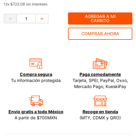
12
x
$723.08
sin intereses
9
.
ke500
AGREGAR A MI
－
＋
10
.
lenox
CARRITO
COMPRAR AHORA
Compra segura
Paga comodamente
Tu información protegida
Tarjeta, SPEI, PayPal, Oxxo,
Mercado Pago, KueskiPay
Envío gratis a todo México
Recoge en tienda
A partir de $700MXN
(MTY, CDMX y QRO)