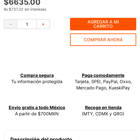
$
6635
.
00
9
.
ke500
9
x
$737.22
sin intereses
10
.
lenox
AGREGAR A MI
－
＋
CARRITO
COMPRAR AHORA
Compra segura
Paga comodamente
Tu información protegida
Tarjeta, SPEI, PayPal, Oxxo,
Mercado Pago, KueskiPay
Envío gratis a todo México
Recoge en tienda
A partir de $700MXN
(MTY, CDMX y QRO)
Descripción del producto