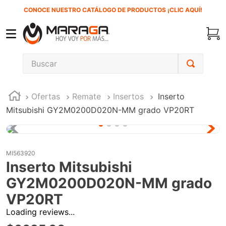
CONOCE NUESTRO CATÁLOGO DE PRODUCTOS ¡CLIC AQUÍ!
Buscar
TÉRMINOS MÁS BUSCADOS
Ofertas
Remate
Insertos
Inserto
1
.
carbones
Mitsubishi GY2M0200D020N-MM grado VP20RT
2
.
inversora
3
.
interruptor
4
.
esmeriladora
MI563920
Inserto Mitsubishi
5
.
sierra cinta
GY2M0200D020N-MM grado
6
.
sierra sable
VP20RT
7
.
clavos
Loading reviews...
8
.
ecoklean