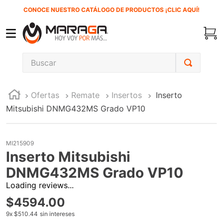
CONOCE NUESTRO CATÁLOGO DE PRODUCTOS ¡CLIC AQUÍ!
Buscar
TÉRMINOS MÁS BUSCADOS
Ofertas
Remate
Insertos
Inserto
1
.
carbones
Mitsubishi DNMG432MS Grado VP10
2
.
inversora
3
.
interruptor
MI215909
4
.
sierra sable
Inserto Mitsubishi
5
.
sierra cinta
DNMG432MS Grado VP10
Loading reviews...
6
.
lenox
$
4594
.
00
7
.
clavos
9
x
$510.44
sin intereses
8
.
esmeriladora