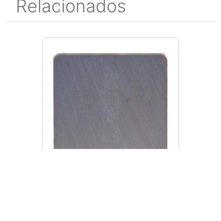
Relacionados
MI106077
Inserto Mitsubishi SPMN422
Graco UTI20T