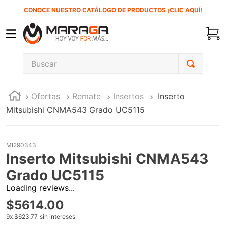
CONOCE NUESTRO CATÁLOGO DE PRODUCTOS ¡CLIC AQUÍ!
Buscar
TÉRMINOS MÁS BUSCADOS
Ofertas
Remate
Insertos
Inserto
1
.
carbones
Mitsubishi CNMA543 Grado UC5115
2
.
inversora
3
.
interruptor
MI290343
4
.
sierra cinta
Inserto Mitsubishi CNMA543
5
.
lenox
Grado UC5115
Loading reviews...
6
.
esmeriladora
$
5614
.
00
7
.
sierra sable
9
x
$623.77
sin intereses
8
.
ke500