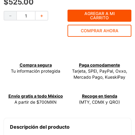
$
525
.
00
9
.
ecoklean
AGREGAR A MI
－
＋
CARRITO
10
.
ke500
COMPRAR AHORA
Compra segura
Paga comodamente
Tu información protegida
Tarjeta, SPEI, PayPal, Oxxo,
Mercado Pago, KueskiPay
Envío gratis a todo México
Recoge en tienda
A partir de $700MXN
(MTY, CDMX y QRO)
Descripción del producto