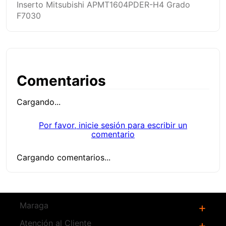
Inserto Mitsubishi APMT1604PDER-H4 Grado
F7030
Comentarios
Cargando...
Por favor, inicie sesión para escribir un
comentario
Cargando comentarios...
Maraga
+
Atención al Cliente
¿Quienes Somos?
+