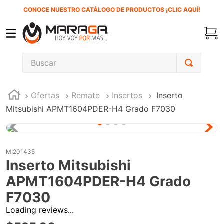
CONOCE NUESTRO CATÁLOGO DE PRODUCTOS ¡CLIC AQUÍ!
Buscar
TÉRMINOS MÁS BUSCADOS
Ofertas
Remate
Insertos
Inserto
1
.
carbones
Mitsubishi APMT1604PDER-H4 Grado F7030
2
.
inversora
3
.
interruptor
4
.
esmeriladora
MI201435
Inserto Mitsubishi
5
.
sierra cinta
APMT1604PDER-H4 Grado
6
.
sierra sable
F7030
7
.
clavos
Loading reviews...
8
.
lenox