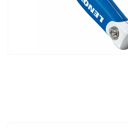
10
.
ke500