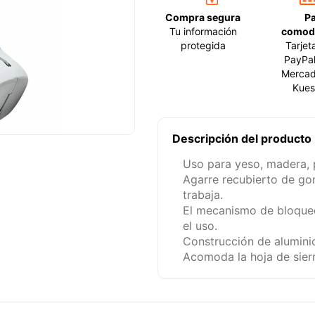
Compra segura
P
Tu información
comod
protegida
Tarjet
PayPal
Mercad
Kues
Descripción del producto
Uso para yeso, madera, p
Agarre recubierto de g
trabaja.
El mecanismo de bloqueo 
el uso.
Construcción de aluminio
Acomoda la hoja de sierr