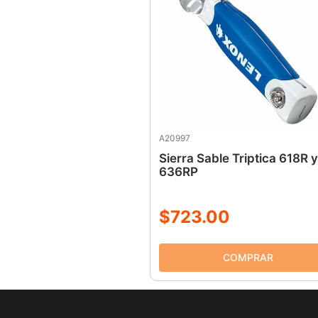
A20997
Sierra Sable Triptica 618R y
636RP
$
723
.
00