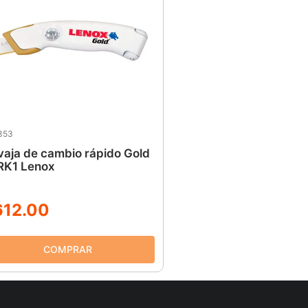
353
aja de cambio rápido Gold
RK1 Lenox
612
.
00