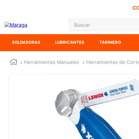
CO
Buscar
TÉRMINOS MÁS
SOLDADORAS
LUBRICANTES
TARIMERO
1
.
carbones
2
.
inversora
Herramientas Manuales
Herramientas de Cort
3
.
interruptor
4
.
sierra cinta
5
.
sierra sable
6
.
esmeriladora
7
.
lenox
8
.
clavos
9
.
ecoklean