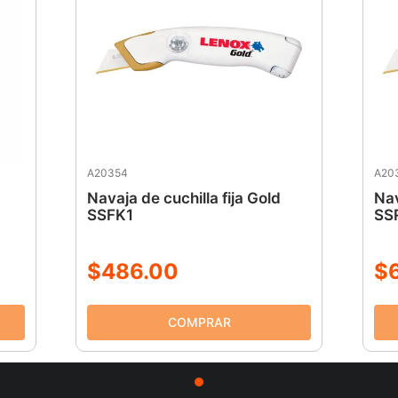
A20354
A20
Navaja de cuchilla fija Gold
Nav
SSFK1
SS
$
486
.
00
$