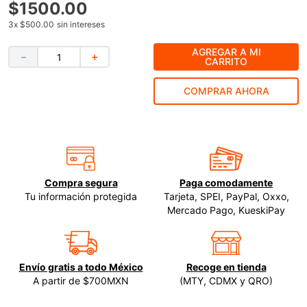
$
1500
.
00
9
.
-cut
3
x
$500.00
sin intereses
10
.
esmeriladora
AGREGAR A MI
－
＋
CARRITO
COMPRAR AHORA
Compra segura
Paga comodamente
Tu información protegida
Tarjeta, SPEI, PayPal, Oxxo,
Mercado Pago, KueskiPay
Envío gratis a todo México
Recoge en tienda
A partir de $700MXN
(MTY, CDMX y QRO)