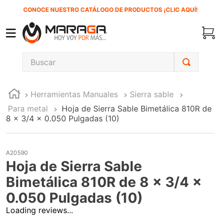
CONOCE NUESTRO CATÁLOGO DE PRODUCTOS ¡CLIC AQUÍ!
Buscar
TÉRMINOS MÁS BUSCADOS
Herramientas Manuales
Sierra sable
1
.
carbones
Para metal
Hoja de Sierra Sable Bimetálica 810R de
2
.
inversora
8 x 3/4 x 0.050 Pulgadas (10)
3
.
interruptor
4
.
sierra sable
A20590
Hoja de Sierra Sable
5
.
ecoklean
Bimetálica 810R de 8 x 3/4 x
6
.
ke500
0.050 Pulgadas (10)
7
.
sierra cinta
Loading reviews...
8
.
lenox