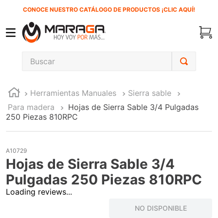
CONOCE NUESTRO CATÁLOGO DE PRODUCTOS ¡CLIC AQUÍ!
Buscar
TÉRMINOS MÁS BUSCADOS
Herramientas Manuales
Sierra sable
1
.
carbones
Para madera
Hojas de Sierra Sable 3/4 Pulgadas
2
.
inversora
250 Piezas 810RPC
3
.
interruptor
4
.
sierra cinta
A10729
Hojas de Sierra Sable 3/4
5
.
lenox
Pulgadas 250 Piezas 810RPC
6
.
esmeriladora
Loading reviews...
7
.
sierra sable
NO DISPONIBLE
8
.
clavos