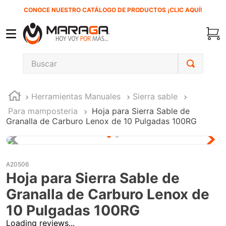
CONOCE NUESTRO CATÁLOGO DE PRODUCTOS ¡CLIC AQUÍ!
Buscar
TÉRMINOS MÁS BUSCADOS
Herramientas Manuales
Sierra sable
1
.
carbones
Para mamposteria
Hoja para Sierra Sable de
2
.
inversora
Granalla de Carburo Lenox de 10 Pulgadas 100RG
3
.
interruptor
4
.
sierra sable
A20506
5
.
sierra cinta
Hoja para Sierra Sable de
6
.
lenox
Granalla de Carburo Lenox de
7
.
clavos
10 Pulgadas 100RG
Loading reviews...
8
.
esmeriladora