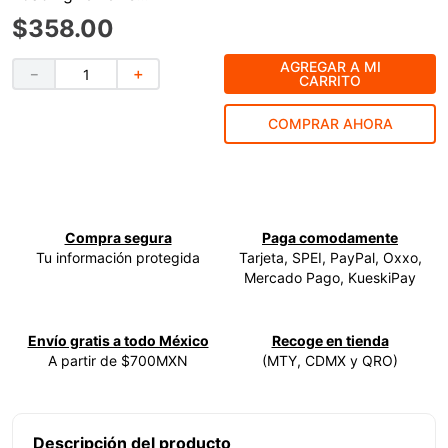
$
358
.
00
9
.
ke500
10
.
-cut
AGREGAR A MI
－
＋
CARRITO
COMPRAR AHORA
Compra segura
Paga comodamente
Tu información protegida
Tarjeta, SPEI, PayPal, Oxxo,
Mercado Pago, KueskiPay
Envío gratis a todo México
Recoge en tienda
A partir de $700MXN
(MTY, CDMX y QRO)
Descripción del producto